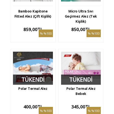
Bamboo Kapitone
Micro Ultra Sıvı
Fitted Alez (Çift Kişilik)
Geçirmez Alez (Tek
Kişilik)
859,00TL
850,00TL
%100
%100
TÜKENDİ
TÜKENDİ
Polar Termal Alez
Polar Termal Alez
Bebek
400,00TL
345,00TL
%100
%100