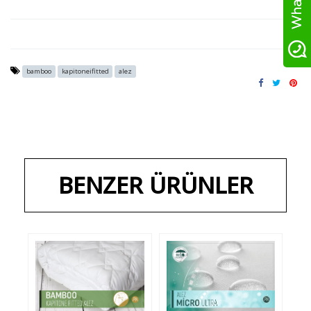
bamboo
kapitoneifitted
alez
BENZER ÜRÜNLER