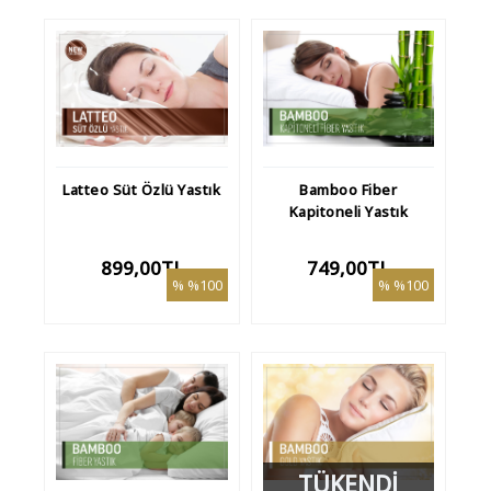
Latteo Süt Özlü Yastık
Bamboo Fiber
Kapitoneli Yastık
899,00TL
749,00TL
%100
%100
TÜKENDİ