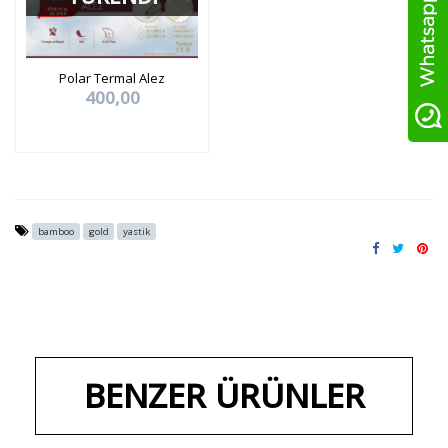
Polar Termal Alez
400,00
bamboo
gold
yastik
BENZER ÜRÜNLER